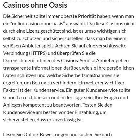
Casinos ohne Oasis
Die Sicherheit sollte immer oberste Priorität haben, wenn man
ein “online casino ohne oasis” auswählt. Da diese Casinos nicht
durch eine Lizenz geschützt sind, ist es umso wichtiger, sich
selbst zu schützen und sicherzustellen, dass man bei einem
seriösen Anbieter spielt. Achten Sie auf eine verschlüsselte
Verbindung (HTTPS) und überprüfen Sie die
Datenschutzrichtlinien des Casinos. Seriöse Anbieter geben
transparente Informationen darüber, wie sie Ihre persönlichen
Daten schützen und welche Sicherheitsmaßnahmen sie
ergreifen, um Betrug zu verhindern. Ein weiterer wichtiger
Faktor ist der Kundenservice. Ein guter Kundenservice sollte
schnell erreichbar sein und in der Lage sein, Ihre Fragen und
Anliegen kompetent zu beantworten. Testen Sie den
Kundenservice am besten vor der Einzahlung, um
sicherzustellen, dass er zuverlässig ist.
Lesen Sie Online-Bewertungen und suchen Sie nach