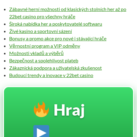
Zábavné herní možnosti od klasických stolních her až po
22bet casino pro všechny hráče
Široká nabídka her a poskytovatelé softwaru
Živé kasino a sportovní sázení
Bonusy a promo akce pro nové i stávající hráče
Věrnostní program a VIP odměny
Možnosti vkladů a výběrů
Bezpečnost a spolehlivost plateb
Zákaznická podpora a uživatelská zkušenost
Budoucí trendy a inovace v 22bet casino
Hraj