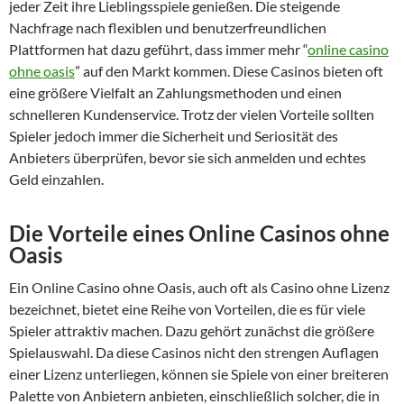
jeder Zeit ihre Lieblingsspiele genießen. Die steigende
Nachfrage nach flexiblen und benutzerfreundlichen
Plattformen hat dazu geführt, dass immer mehr “
online casino
ohne oasis
” auf den Markt kommen. Diese Casinos bieten oft
eine größere Vielfalt an Zahlungsmethoden und einen
schnelleren Kundenservice. Trotz der vielen Vorteile sollten
Spieler jedoch immer die Sicherheit und Seriosität des
Anbieters überprüfen, bevor sie sich anmelden und echtes
Geld einzahlen.
Die Vorteile eines Online Casinos ohne
Oasis
Ein Online Casino ohne Oasis, auch oft als Casino ohne Lizenz
bezeichnet, bietet eine Reihe von Vorteilen, die es für viele
Spieler attraktiv machen. Dazu gehört zunächst die größere
Spielauswahl. Da diese Casinos nicht den strengen Auflagen
einer Lizenz unterliegen, können sie Spiele von einer breiteren
Palette von Anbietern anbieten, einschließlich solcher, die in