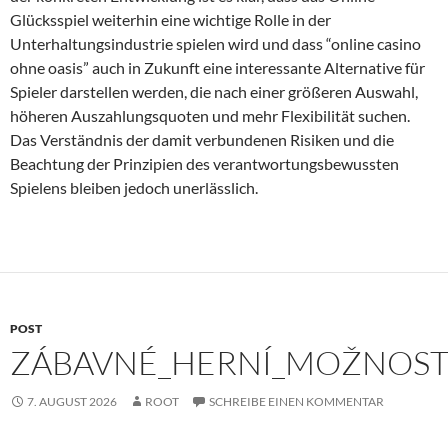
Glücksspiel weiterhin eine wichtige Rolle in der
Unterhaltungsindustrie spielen wird und dass “online casino
ohne oasis” auch in Zukunft eine interessante Alternative für
Spieler darstellen werden, die nach einer größeren Auswahl,
höheren Auszahlungsquoten und mehr Flexibilität suchen.
Das Verständnis der damit verbundenen Risiken und die
Beachtung der Prinzipien des verantwortungsbewussten
Spielens bleiben jedoch unerlässlich.
POST
ZÁBAVNÉ_HERNÍ_MOŽNOSTI
7. AUGUST 2026
ROOT
SCHREIBE EINEN KOMMENTAR