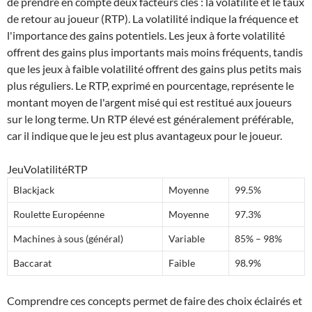
de prendre en compte deux facteurs clés : la volatilité et le taux
de retour au joueur (RTP). La volatilité indique la fréquence et
l'importance des gains potentiels. Les jeux à forte volatilité
offrent des gains plus importants mais moins fréquents, tandis
que les jeux à faible volatilité offrent des gains plus petits mais
plus réguliers. Le RTP, exprimé en pourcentage, représente le
montant moyen de l'argent misé qui est restitué aux joueurs
sur le long terme. Un RTP élevé est généralement préférable,
car il indique que le jeu est plus avantageux pour le joueur.
JeuVolatilitéRTP
Blackjack
Moyenne
99.5%
Roulette Européenne
Moyenne
97.3%
Machines à sous (général)
Variable
85% – 98%
Baccarat
Faible
98.9%
Comprendre ces concepts permet de faire des choix éclairés et