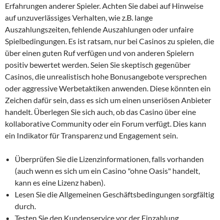
Erfahrungen anderer Spieler. Achten Sie dabei auf Hinweise
auf unzuverlässiges Verhalten, wie z.B. lange
Auszahlungszeiten, fehlende Auszahlungen oder unfaire
Spielbedingungen. Es ist ratsam, nur bei Casinos zu spielen, die
über einen guten Ruf verfügen und von anderen Spielern
positiv bewertet werden. Seien Sie skeptisch gegenüber
Casinos, die unrealistisch hohe Bonusangebote versprechen
oder aggressive Werbetaktiken anwenden. Diese könnten ein
Zeichen dafür sein, dass es sich um einen unseriösen Anbieter
handelt. Überlegen Sie sich auch, ob das Casino über eine
kollaborative Community oder ein Forum verfügt. Dies kann
ein Indikator für Transparenz und Engagement sein.
Überprüfen Sie die Lizenzinformationen, falls vorhanden
(auch wenn es sich um ein Casino "ohne Oasis" handelt,
kann es eine Lizenz haben).
Lesen Sie die Allgemeinen Geschäftsbedingungen sorgfältig
durch.
Testen Sie den Kundenservice vor der Einzahlung.