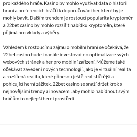
pro každého hráče. Kasino by mohlo využívat data o historii
hraní a preferencích hráčů k doporučování her, které by je
mohly bavit. Dalším trendem je rostoucí popularita kryptoměn
a 22bet casino by mohlo rozšířit nabídku kryptoměn, které
přijímá pro vklady a výběry.
Vzhledem k rostoucímu zájmu o mobilní hraní se očekává, že
22bet casino bude i nadále investovat do optimalizace svých
webových stránek a her pro mobilní zařízení. Můžeme také
očekávat zavedení nových technologií, jako je virtuální realita
a rozšířená realita, které přinesou ještě realističtější a
pohlcující herní zážitek. 22bet casino se snaží držet krok s
nejnovějšími trendy a inovacemi, aby mohlo nabídnout svým
hráčům to nejlepší herní prostředí.