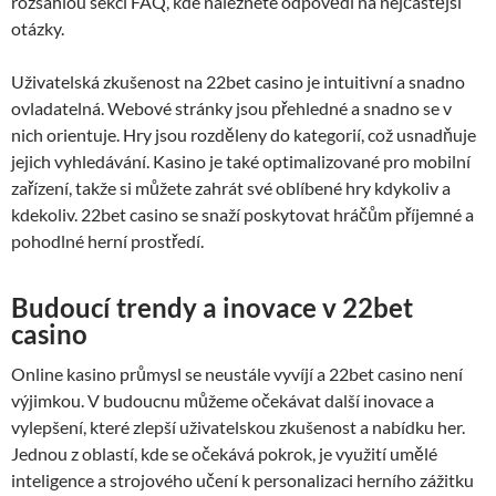
rozsáhlou sekci FAQ, kde naleznete odpovědi na nejčastější
otázky.
Uživatelská zkušenost na 22bet casino je intuitivní a snadno
ovladatelná. Webové stránky jsou přehledné a snadno se v
nich orientuje. Hry jsou rozděleny do kategorií, což usnadňuje
jejich vyhledávání. Kasino je také optimalizované pro mobilní
zařízení, takže si můžete zahrát své oblíbené hry kdykoliv a
kdekoliv. 22bet casino se snaží poskytovat hráčům příjemné a
pohodlné herní prostředí.
Budoucí trendy a inovace v 22bet
casino
Online kasino průmysl se neustále vyvíjí a 22bet casino není
výjimkou. V budoucnu můžeme očekávat další inovace a
vylepšení, které zlepší uživatelskou zkušenost a nabídku her.
Jednou z oblastí, kde se očekává pokrok, je využití umělé
inteligence a strojového učení k personalizaci herního zážitku