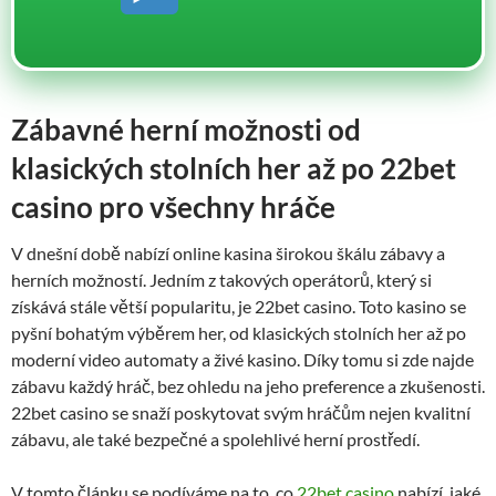
Zábavné herní možnosti od
klasických stolních her až po 22bet
casino pro všechny hráče
V dnešní době nabízí online kasina širokou škálu zábavy a
herních možností. Jedním z takových operátorů, který si
získává stále větší popularitu, je 22bet casino. Toto kasino se
pyšní bohatým výběrem her, od klasických stolních her až po
moderní video automaty a živé kasino. Díky tomu si zde najde
zábavu každý hráč, bez ohledu na jeho preference a zkušenosti.
22bet casino se snaží poskytovat svým hráčům nejen kvalitní
zábavu, ale také bezpečné a spolehlivé herní prostředí.
V tomto článku se podíváme na to, co
22bet casino
nabízí, jaké