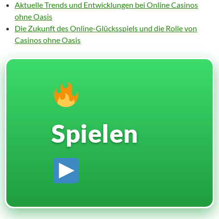
Aktuelle Trends und Entwicklungen bei Online Casinos
ohne Oasis
Die Zukunft des Online-Glücksspiels und die Rolle von
Casinos ohne Oasis
Spielen