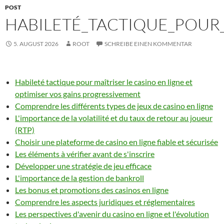
POST
HABILETÉ_TACTIQUE_POUR_
5. AUGUST 2026
ROOT
SCHREIBE EINEN KOMMENTAR
Habileté tactique pour maîtriser le casino en ligne et
optimiser vos gains progressivement
Comprendre les différents types de jeux de casino en ligne
L'importance de la volatilité et du taux de retour au joueur
(RTP)
Choisir une plateforme de casino en ligne fiable et sécurisée
Les éléments à vérifier avant de s'inscrire
Développer une stratégie de jeu efficace
L'importance de la gestion de bankroll
Les bonus et promotions des casinos en ligne
Comprendre les aspects juridiques et réglementaires
Les perspectives d'avenir du casino en ligne et l'évolution