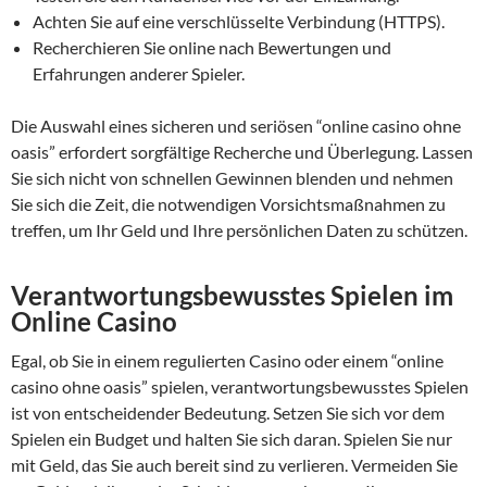
Achten Sie auf eine verschlüsselte Verbindung (HTTPS).
Recherchieren Sie online nach Bewertungen und
Erfahrungen anderer Spieler.
Die Auswahl eines sicheren und seriösen “online casino ohne
oasis” erfordert sorgfältige Recherche und Überlegung. Lassen
Sie sich nicht von schnellen Gewinnen blenden und nehmen
Sie sich die Zeit, die notwendigen Vorsichtsmaßnahmen zu
treffen, um Ihr Geld und Ihre persönlichen Daten zu schützen.
Verantwortungsbewusstes Spielen im
Online Casino
Egal, ob Sie in einem regulierten Casino oder einem “online
casino ohne oasis” spielen, verantwortungsbewusstes Spielen
ist von entscheidender Bedeutung. Setzen Sie sich vor dem
Spielen ein Budget und halten Sie sich daran. Spielen Sie nur
mit Geld, das Sie auch bereit sind zu verlieren. Vermeiden Sie