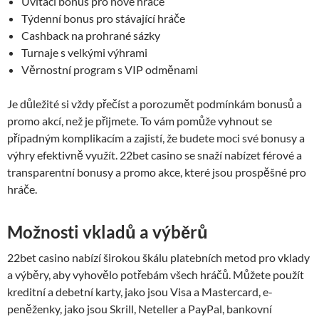
Uvítací bonus pro nové hráče
Týdenní bonus pro stávající hráče
Cashback na prohrané sázky
Turnaje s velkými výhrami
Věrnostní program s VIP odměnami
Je důležité si vždy přečíst a porozumět podmínkám bonusů a
promo akcí, než je přijmete. To vám pomůže vyhnout se
případným komplikacím a zajistí, že budete moci své bonusy a
výhry efektivně využít. 22bet casino se snaží nabízet férové a
transparentní bonusy a promo akce, které jsou prospěšné pro
hráče.
Možnosti vkladů a výběrů
22bet casino nabízí širokou škálu platebních metod pro vklady
a výběry, aby vyhovělo potřebám všech hráčů. Můžete použít
kreditní a debetní karty, jako jsou Visa a Mastercard, e-
peněženky, jako jsou Skrill, Neteller a PayPal, bankovní