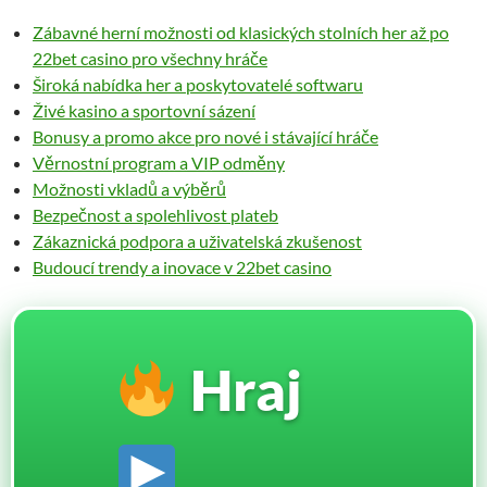
Zábavné herní možnosti od klasických stolních her až po
22bet casino pro všechny hráče
Široká nabídka her a poskytovatelé softwaru
Živé kasino a sportovní sázení
Bonusy a promo akce pro nové i stávající hráče
Věrnostní program a VIP odměny
Možnosti vkladů a výběrů
Bezpečnost a spolehlivost plateb
Zákaznická podpora a uživatelská zkušenost
Budoucí trendy a inovace v 22bet casino
Hraj