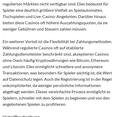
regulierten Märkten nicht verfügbar sind. Dies bedeutet für
Spieler eine deutlich größere Vielfalt an Spielautomaten,
Tischspielen und Live-Casino-Angeboten. Darüber hinaus
bieten diese Casinos oft höhere Auszahlungsquoten, da sie
weniger Gebühren und Steuern zahlen müssen.
Ein weiterer Vorteil ist die Flexibilität bei Zahlungsmethoden.
Während regulierte Casinos oft auf etablierte
Zahlungsdienstleister beschränkt sind, akzeptieren Casinos
ohne Oasis häufig Kryptowährungen wie Bitcoin, Ethereum
und Litecoin. Dies ermöglicht schnellere und anonymere
Transaktionen, was besonders für Spieler wichtig ist, die Wert
auf Datenschutz legen. Auch die Registrierung ist in der Regel
unkomplizierter, da weniger persönliche Informationen
abgefragt werden. Dieser vereinfachte Prozess ermöglicht es
Spielern, schneller mit dem Spielen zu beginnen und von den
angebotenen Spielen zu profitieren.
VorteilBeschreibung