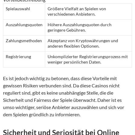
Spielauswahl
Größere Vielfalt an Spielen von
verschiedenen Anbietern.
Auszahlungsquoten
Höhere Auszahlungsquoten durch
geringere Gebühren.
Zahlungsmethoden
Akzeptanz von Kryptowährungen und
anderen flexiblen Optionen.
Registrierung
Unkomplizierter Registrierungsprozess mit
weniger persönlichen Daten.
Es ist jedoch wichtig zu betonen, dass diese Vorteile mit
gewissen Risiken verbunden sind. Da diese Casinos nicht
reguliert sind, gibt es keine unabhängige Stelle, die die
Sicherheit und Fairness der Spiele überwacht. Daher ist es
umso wichtiger, seriöse Anbieter auszuwählen und sich vor
dem Spielen gründlich zu informieren.
Sicherheit und Seriosität bei Online