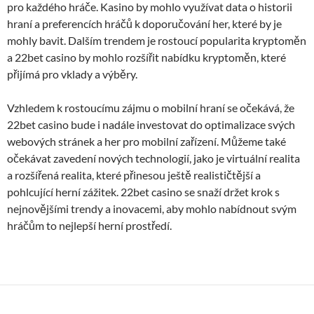
pro každého hráče. Kasino by mohlo využívat data o historii
hraní a preferencích hráčů k doporučování her, které by je
mohly bavit. Dalším trendem je rostoucí popularita kryptoměn
a 22bet casino by mohlo rozšířit nabídku kryptoměn, které
přijímá pro vklady a výběry.
Vzhledem k rostoucímu zájmu o mobilní hraní se očekává, že
22bet casino bude i nadále investovat do optimalizace svých
webových stránek a her pro mobilní zařízení. Můžeme také
očekávat zavedení nových technologií, jako je virtuální realita
a rozšířená realita, které přinesou ještě realističtější a
pohlcující herní zážitek. 22bet casino se snaží držet krok s
nejnovějšími trendy a inovacemi, aby mohlo nabídnout svým
hráčům to nejlepší herní prostředí.