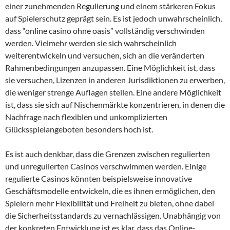
einer zunehmenden Regulierung und einem stärkeren Fokus
auf Spielerschutz geprägt sein. Es ist jedoch unwahrscheinlich,
dass “online casino ohne oasis” vollständig verschwinden
werden. Vielmehr werden sie sich wahrscheinlich
weiterentwickeln und versuchen, sich an die veränderten
Rahmenbedingungen anzupassen. Eine Möglichkeit ist, dass
sie versuchen, Lizenzen in anderen Jurisdiktionen zu erwerben,
die weniger strenge Auflagen stellen. Eine andere Möglichkeit
ist, dass sie sich auf Nischenmärkte konzentrieren, in denen die
Nachfrage nach flexiblen und unkomplizierten
Glücksspielangeboten besonders hoch ist.
Es ist auch denkbar, dass die Grenzen zwischen regulierten
und unregulierten Casinos verschwimmen werden. Einige
regulierte Casinos könnten beispielsweise innovative
Geschäftsmodelle entwickeln, die es ihnen ermöglichen, den
Spielern mehr Flexibilität und Freiheit zu bieten, ohne dabei
die Sicherheitsstandards zu vernachlässigen. Unabhängig von
der konkreten Entwicklung ist es klar, dass das Online-