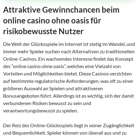
Attraktive Gewinnchancen beim
online casino ohne oasis für
risikobewusste Nutzer
Die Welt der Glücksspiele im Internet ist stetig im Wandel, und
immer mehr Spieler suchen nach Alternativen zu traditionellen
Online-Casinos. Ein wachsendes Interesse findet das Konzept
des “online casino ohne oasis”, welches eine Vielzahl von
Vorteilen und Möglichkeiten bietet. Diese Casinos verzichten
auf bestimmte regulatorische Anforderungen, was oft zu einer
größeren Auswahl an Spielen und attraktiveren
Bonusangeboten führt. Allerdings ist es wichtig, sich der damit
verbundenen Risiken bewusst zu sein und
verantwortungsbewusst zu spielen.
Der Reiz des Online-Glücksspiels liegt in seiner Zugänglichkeit
und Bequemlichkeit. Spieler können von überall aus und zu