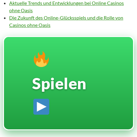
Aktuelle Trends und Entwicklungen bei Online Casinos
ohne Oasis
Die Zukunft des Online-Glücksspiels und die Rolle von
Casinos ohne Oasis
Spielen