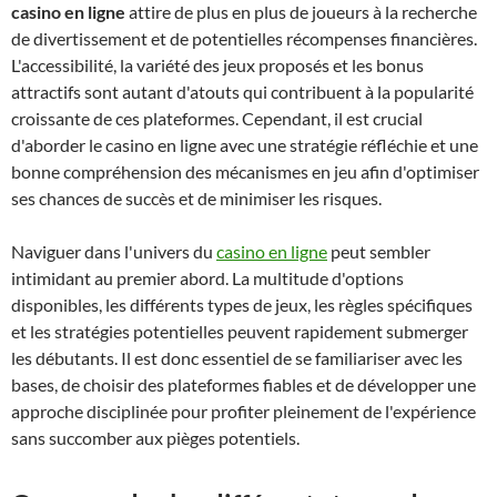
casino en ligne
attire de plus en plus de joueurs à la recherche
de divertissement et de potentielles récompenses financières.
L'accessibilité, la variété des jeux proposés et les bonus
attractifs sont autant d'atouts qui contribuent à la popularité
croissante de ces plateformes. Cependant, il est crucial
d'aborder le casino en ligne avec une stratégie réfléchie et une
bonne compréhension des mécanismes en jeu afin d'optimiser
ses chances de succès et de minimiser les risques.
Naviguer dans l'univers du
casino en ligne
peut sembler
intimidant au premier abord. La multitude d'options
disponibles, les différents types de jeux, les règles spécifiques
et les stratégies potentielles peuvent rapidement submerger
les débutants. Il est donc essentiel de se familiariser avec les
bases, de choisir des plateformes fiables et de développer une
approche disciplinée pour profiter pleinement de l'expérience
sans succomber aux pièges potentiels.