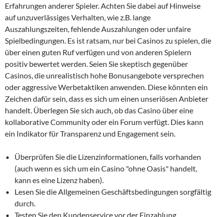
Erfahrungen anderer Spieler. Achten Sie dabei auf Hinweise
auf unzuverlässiges Verhalten, wie z.B. lange
Auszahlungszeiten, fehlende Auszahlungen oder unfaire
Spielbedingungen. Es ist ratsam, nur bei Casinos zu spielen, die
über einen guten Ruf verfügen und von anderen Spielern
positiv bewertet werden. Seien Sie skeptisch gegenüber
Casinos, die unrealistisch hohe Bonusangebote versprechen
oder aggressive Werbetaktiken anwenden. Diese könnten ein
Zeichen dafür sein, dass es sich um einen unseriösen Anbieter
handelt. Überlegen Sie sich auch, ob das Casino über eine
kollaborative Community oder ein Forum verfügt. Dies kann
ein Indikator für Transparenz und Engagement sein.
Überprüfen Sie die Lizenzinformationen, falls vorhanden
(auch wenn es sich um ein Casino "ohne Oasis" handelt,
kann es eine Lizenz haben).
Lesen Sie die Allgemeinen Geschäftsbedingungen sorgfältig
durch.
Testen Sie den Kundenservice vor der Einzahlung.