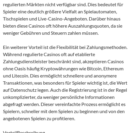
regulierten Märkten nicht verfügbar sind. Dies bedeutet für
Spieler eine deutlich größere Vielfalt an Spielautomaten,
Tischspielen und Live-Casino-Angeboten. Darüber hinaus
bieten diese Casinos oft höhere Auszahlungsquoten, da sie
weniger Gebühren und Steuern zahlen müssen.
Ein weiterer Vorteil ist die Flexibilität bei Zahlungsmethoden.
Während regulierte Casinos oft auf etablierte
Zahlungsdienstleister beschränkt sind, akzeptieren Casinos
ohne Oasis häufig Kryptowährungen wie Bitcoin, Ethereum
und Litecoin. Dies ermöglicht schnellere und anonymere
Transaktionen, was besonders für Spieler wichtig ist, die Wert
auf Datenschutz legen. Auch die Registrierung ist in der Regel
unkomplizierter, da weniger persönliche Informationen
abgefragt werden. Dieser vereinfachte Prozess ermöglicht es
Spielern, schneller mit dem Spielen zu beginnen und von den
angebotenen Spielen zu profitieren.
VorteilBeschreibung