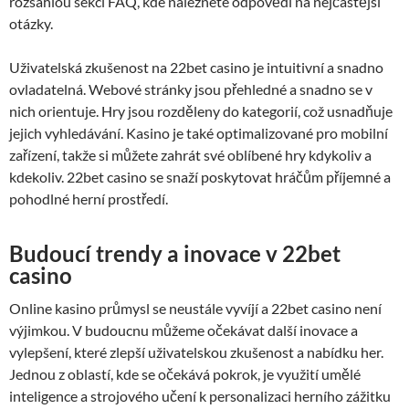
rozsáhlou sekci FAQ, kde naleznete odpovědi na nejčastější
otázky.
Uživatelská zkušenost na 22bet casino je intuitivní a snadno
ovladatelná. Webové stránky jsou přehledné a snadno se v
nich orientuje. Hry jsou rozděleny do kategorií, což usnadňuje
jejich vyhledávání. Kasino je také optimalizované pro mobilní
zařízení, takže si můžete zahrát své oblíbené hry kdykoliv a
kdekoliv. 22bet casino se snaží poskytovat hráčům příjemné a
pohodlné herní prostředí.
Budoucí trendy a inovace v 22bet
casino
Online kasino průmysl se neustále vyvíjí a 22bet casino není
výjimkou. V budoucnu můžeme očekávat další inovace a
vylepšení, které zlepší uživatelskou zkušenost a nabídku her.
Jednou z oblastí, kde se očekává pokrok, je využití umělé
inteligence a strojového učení k personalizaci herního zážitku