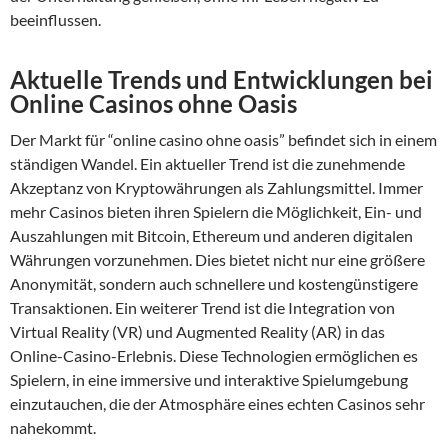
beeinflussen.
Aktuelle Trends und Entwicklungen bei
Online Casinos ohne Oasis
Der Markt für “online casino ohne oasis” befindet sich in einem
ständigen Wandel. Ein aktueller Trend ist die zunehmende
Akzeptanz von Kryptowährungen als Zahlungsmittel. Immer
mehr Casinos bieten ihren Spielern die Möglichkeit, Ein- und
Auszahlungen mit Bitcoin, Ethereum und anderen digitalen
Währungen vorzunehmen. Dies bietet nicht nur eine größere
Anonymität, sondern auch schnellere und kostengünstigere
Transaktionen. Ein weiterer Trend ist die Integration von
Virtual Reality (VR) und Augmented Reality (AR) in das
Online-Casino-Erlebnis. Diese Technologien ermöglichen es
Spielern, in eine immersive und interaktive Spielumgebung
einzutauchen, die der Atmosphäre eines echten Casinos sehr
nahekommt.