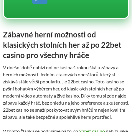
Zábavné herní možnosti od
klasických stolních her až po 22bet
casino pro všechny hráče
V dnešní době nabízí online kasina širokou škálu zábavy a
herních možností. Jedním z takových operátorů, který si
získává stále větší popularitu, je 22bet casino. Toto kasino se
pyšní bohatým výběrem her, od klasických stolních her až po
moderní video automaty a živé kasino. Díky tomu si zde najde
zábavu každý hráč, bez ohledu na jeho preference a zkušenosti.
22bet casino se snaží poskytovat svým hráčům nejen kvalitní
zábavu, ale také bezpečné a spolehlivé herní prostředí.
V tomto článku se podíváme na to, co
22bet casino
nabízí, jaké