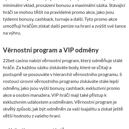
minimální vklad, prosázení bonusu a maximální sázka. Stávající
hráči se mohou těšit na pravidelné promo akce, jako jsou
týdenní bonusy, cashback, turnaje a další. Tyto promo akce
umožňují hráčům získat další peníze na hraní a zvýšit své šance
na výhru.
Věrnostní program a VIP odměny
22bet casino nabízí věrnostní program, který odměňuje stálé
hráče. Za každou sázku získáváte body, které se sčítají a
postupně se posouváte v hierarchii věrnostního programu. S
rostoucí úrovní věrnostního programu získáváte stále lepší
odměny, jako jsou vyšší bonusy, cashback, exkluzivní promo
akce a osobní manažera. VIP hráči mají také přístup k
exkluzivním událostem a odměnám. Věrnostní program je
skvělý způsob, jak být odměněn za vaši loajalitu a získat ještě
větší hodnotu z vašeho hraní.