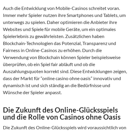
Auch die Entwicklung von Mobile-Casinos schreitet voran.
Immer mehr Spieler nutzen ihre Smartphones und Tablets, um
unterwegs zu spielen. Daher optimieren die Anbieter ihre
Websites und Spiele für mobile Geräte, um ein optimales
Spielerlebnis zu gewährleisten. Zusätzlichen haben
Blockchain-Technologien das Potenzial, Transparenz und
Fairness in Online-Casinos zu erhöhen. Durch die
Verwendung von Blockchain können Spieler beispielsweise
überprüfen, ob ein Spiel fair abläuft und ob die
Auszahlungsquoten korrekt sind. Diese Entwicklungen zeigen,
dass der Markt für “online casino ohne oasis” innovativ und
dynamisch ist und sich ständig an die Bedürfnisse und
Wünsche der Spieler anpasst.
Die Zukunft des Online-Glücksspiels
und die Rolle von Casinos ohne Oasis
Die Zukunft des Online-Glücksspiels wird voraussichtlich von