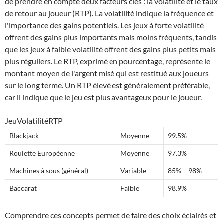
de prendre en compte deux facteurs clés : la volatilité et le taux
de retour au joueur (RTP). La volatilité indique la fréquence et
l'importance des gains potentiels. Les jeux à forte volatilité
offrent des gains plus importants mais moins fréquents, tandis
que les jeux à faible volatilité offrent des gains plus petits mais
plus réguliers. Le RTP, exprimé en pourcentage, représente le
montant moyen de l'argent misé qui est restitué aux joueurs
sur le long terme. Un RTP élevé est généralement préférable,
car il indique que le jeu est plus avantageux pour le joueur.
JeuVolatilitéRTP
Blackjack
Moyenne
99.5%
Roulette Européenne
Moyenne
97.3%
Machines à sous (général)
Variable
85% – 98%
Baccarat
Faible
98.9%
Comprendre ces concepts permet de faire des choix éclairés et