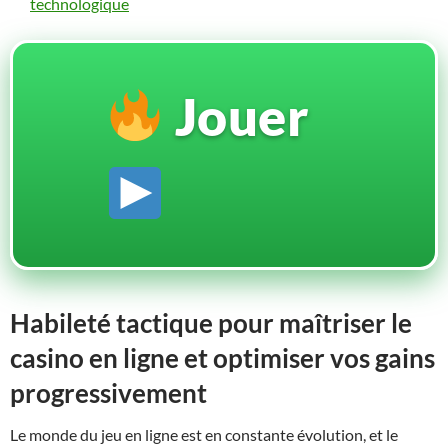
technologique
Jouer
Habileté tactique pour maîtriser le
casino en ligne et optimiser vos gains
progressivement
Le monde du jeu en ligne est en constante évolution, et le