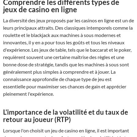
Comprendre les différents types de
jeux de casino en ligne
La diversité des jeux proposés par les casinos en ligne est un de
leurs principaux attraits. Des classiques intemporels comme la
roulette et le blackjack aux machines à sous modernes et
innovantes, il y en a pour tous les goûts et tous les niveaux
d'expérience. Les jeux de table, tels que le baccarat et le poker,
requièrent souvent une certaine maîtrise des règles et une
bonne dose de stratégie, tandis que les machines à sous sont
généralement plus simples à comprendre et à jouer. La
connaissance approfondie de chaque type de jeu est
essentielle pour maximiser ses chances de gain et apprécier
pleinement l'expérience.
L'importance de la volatilité et du taux de
retour au joueur (RTP)
Lorsque l'on choisit un jeu de casino en ligne, il est important