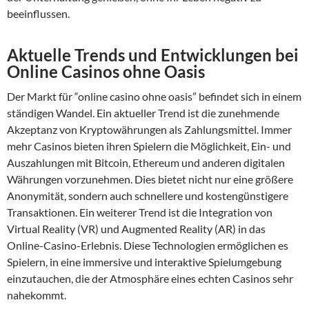
beeinflussen.
Aktuelle Trends und Entwicklungen bei
Online Casinos ohne Oasis
Der Markt für “online casino ohne oasis” befindet sich in einem
ständigen Wandel. Ein aktueller Trend ist die zunehmende
Akzeptanz von Kryptowährungen als Zahlungsmittel. Immer
mehr Casinos bieten ihren Spielern die Möglichkeit, Ein- und
Auszahlungen mit Bitcoin, Ethereum und anderen digitalen
Währungen vorzunehmen. Dies bietet nicht nur eine größere
Anonymität, sondern auch schnellere und kostengünstigere
Transaktionen. Ein weiterer Trend ist die Integration von
Virtual Reality (VR) und Augmented Reality (AR) in das
Online-Casino-Erlebnis. Diese Technologien ermöglichen es
Spielern, in eine immersive und interaktive Spielumgebung
einzutauchen, die der Atmosphäre eines echten Casinos sehr
nahekommt.