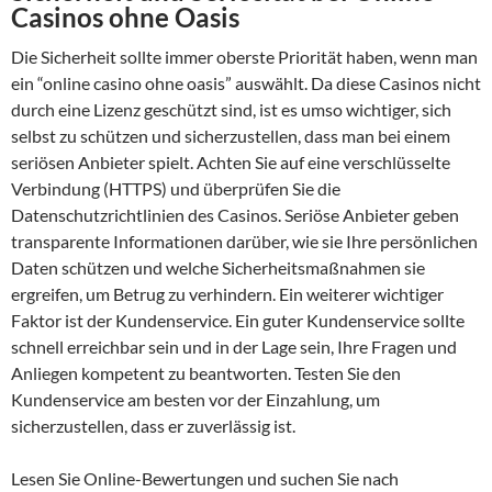
Casinos ohne Oasis
Die Sicherheit sollte immer oberste Priorität haben, wenn man
ein “online casino ohne oasis” auswählt. Da diese Casinos nicht
durch eine Lizenz geschützt sind, ist es umso wichtiger, sich
selbst zu schützen und sicherzustellen, dass man bei einem
seriösen Anbieter spielt. Achten Sie auf eine verschlüsselte
Verbindung (HTTPS) und überprüfen Sie die
Datenschutzrichtlinien des Casinos. Seriöse Anbieter geben
transparente Informationen darüber, wie sie Ihre persönlichen
Daten schützen und welche Sicherheitsmaßnahmen sie
ergreifen, um Betrug zu verhindern. Ein weiterer wichtiger
Faktor ist der Kundenservice. Ein guter Kundenservice sollte
schnell erreichbar sein und in der Lage sein, Ihre Fragen und
Anliegen kompetent zu beantworten. Testen Sie den
Kundenservice am besten vor der Einzahlung, um
sicherzustellen, dass er zuverlässig ist.
Lesen Sie Online-Bewertungen und suchen Sie nach