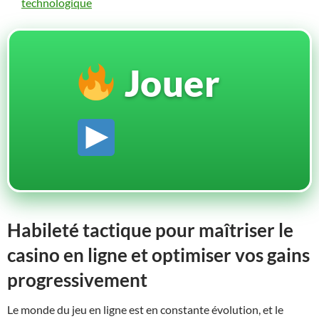
technologique
Jouer
Habileté tactique pour maîtriser le
casino en ligne et optimiser vos gains
progressivement
Le monde du jeu en ligne est en constante évolution, et le