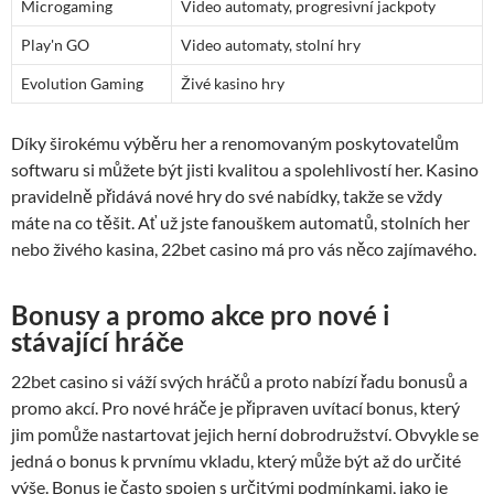
Microgaming
Video automaty, progresivní jackpoty
Play'n GO
Video automaty, stolní hry
Evolution Gaming
Živé kasino hry
Díky širokému výběru her a renomovaným poskytovatelům
softwaru si můžete být jisti kvalitou a spolehlivostí her. Kasino
pravidelně přidává nové hry do své nabídky, takže se vždy
máte na co těšit. Ať už jste fanouškem automatů, stolních her
nebo živého kasina, 22bet casino má pro vás něco zajímavého.
Bonusy a promo akce pro nové i
stávající hráče
22bet casino si váží svých hráčů a proto nabízí řadu bonusů a
promo akcí. Pro nové hráče je připraven uvítací bonus, který
jim pomůže nastartovat jejich herní dobrodružství. Obvykle se
jedná o bonus k prvnímu vkladu, který může být až do určité
výše. Bonus je často spojen s určitými podmínkami, jako je