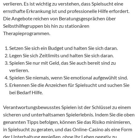
verlieren. Es ist wichtig zu verstehen, dass Spielsucht eine
ernsthafte Erkrankung ist und professionelle Hilfe erfordert.
Die Angebote reichen von Beratungsgesprächen über
Selbsthilfegruppen bis hin zu stationären
Therapieprogrammen.
Setzen Sie sich ein Budget und halten Sie sich daran.
Legen Sie sich Zeitlimits und halten Sie sich daran.
Spielen Sie nur mit Geld, das Sie auch bereit sind zu
verlieren.
Spielen Sie niemals, wenn Sie emotional aufgewühlt sind.
Erkennen Sie die Anzeichen für Spielsucht und suchen Sie
bei Bedarf Hilfe.
Verantwortungsbewusstes Spielen ist der Schlüssel zu einem
sicheren und unterhaltsamen Spielerlebnis. Indem Sie die oben
genannten Tipps befolgen, können Sie das Risiko minimieren,
in Spielsucht zu geraten, und das Online-Casino als eine Form
der Unterhaltung genießen, ohne Ihr Leben negativ zu