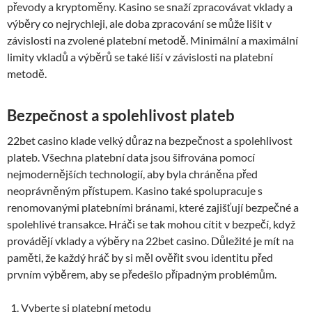
převody a kryptoměny. Kasino se snaží zpracovávat vklady a
výběry co nejrychleji, ale doba zpracování se může lišit v
závislosti na zvolené platební metodě. Minimální a maximální
limity vkladů a výběrů se také liší v závislosti na platební
metodě.
Bezpečnost a spolehlivost plateb
22bet casino klade velký důraz na bezpečnost a spolehlivost
plateb. Všechna platební data jsou šifrována pomocí
nejmodernějších technologií, aby byla chráněna před
neoprávněným přístupem. Kasino také spolupracuje s
renomovanými platebními bránami, které zajišťují bezpečné a
spolehlivé transakce. Hráči se tak mohou cítit v bezpečí, když
provádějí vklady a výběry na 22bet casino. Důležité je mít na
paměti, že každý hráč by si měl ověřit svou identitu před
prvním výběrem, aby se předešlo případným problémům.
Vyberte si platební metodu