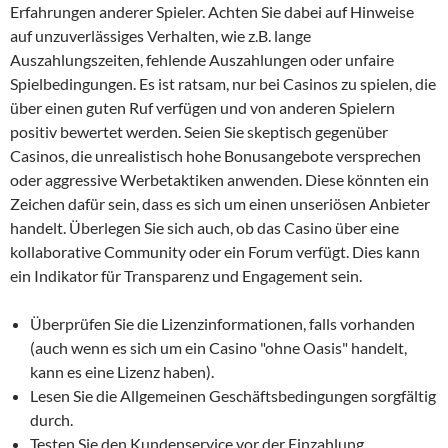
Erfahrungen anderer Spieler. Achten Sie dabei auf Hinweise
auf unzuverlässiges Verhalten, wie z.B. lange
Auszahlungszeiten, fehlende Auszahlungen oder unfaire
Spielbedingungen. Es ist ratsam, nur bei Casinos zu spielen, die
über einen guten Ruf verfügen und von anderen Spielern
positiv bewertet werden. Seien Sie skeptisch gegenüber
Casinos, die unrealistisch hohe Bonusangebote versprechen
oder aggressive Werbetaktiken anwenden. Diese könnten ein
Zeichen dafür sein, dass es sich um einen unseriösen Anbieter
handelt. Überlegen Sie sich auch, ob das Casino über eine
kollaborative Community oder ein Forum verfügt. Dies kann
ein Indikator für Transparenz und Engagement sein.
Überprüfen Sie die Lizenzinformationen, falls vorhanden
(auch wenn es sich um ein Casino "ohne Oasis" handelt,
kann es eine Lizenz haben).
Lesen Sie die Allgemeinen Geschäftsbedingungen sorgfältig
durch.
Testen Sie den Kundenservice vor der Einzahlung.