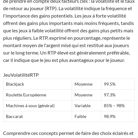
de prendre en compte deux facteurs clés : la volatilité et le taux
de retour au joueur (RTP). La volatilité indique la fréquence et
l'importance des gains potentiels. Les jeux à forte volatilité
offrent des gains plus importants mais moins fréquents, tandis
que les jeux à faible volatilité offrent des gains plus petits mais
plus réguliers. Le RTP, exprimé en pourcentage, représente le
montant moyen de l'argent misé qui est restitué aux joueurs
sur le long terme. Un RTP élevé est généralement préférable,
car il indique que le jeu est plus avantageux pour le joueur.
JeuVolatilitéRTP
Blackjack
Moyenne
99.5%
Roulette Européenne
Moyenne
97.3%
Machines à sous (général)
Variable
85% – 98%
Baccarat
Faible
98.9%
Comprendre ces concepts permet de faire des choix éclairés et