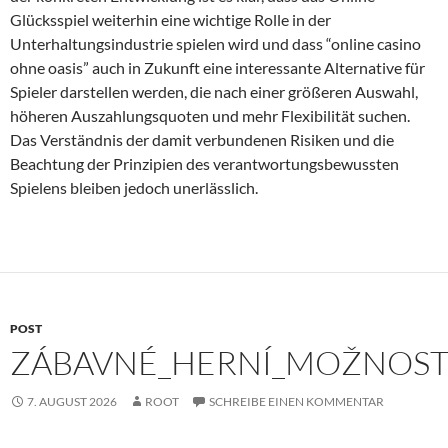
Glücksspiel weiterhin eine wichtige Rolle in der
Unterhaltungsindustrie spielen wird und dass “online casino
ohne oasis” auch in Zukunft eine interessante Alternative für
Spieler darstellen werden, die nach einer größeren Auswahl,
höheren Auszahlungsquoten und mehr Flexibilität suchen.
Das Verständnis der damit verbundenen Risiken und die
Beachtung der Prinzipien des verantwortungsbewussten
Spielens bleiben jedoch unerlässlich.
POST
ZÁBAVNÉ_HERNÍ_MOŽNOSTI
7. AUGUST 2026
ROOT
SCHREIBE EINEN KOMMENTAR