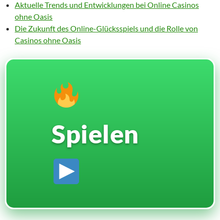
Aktuelle Trends und Entwicklungen bei Online Casinos
ohne Oasis
Die Zukunft des Online-Glücksspiels und die Rolle von
Casinos ohne Oasis
Spielen