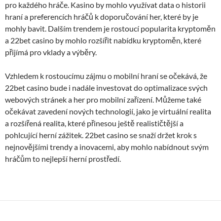
pro každého hráče. Kasino by mohlo využívat data o historii
hraní a preferencích hráčů k doporučování her, které by je
mohly bavit. Dalším trendem je rostoucí popularita kryptoměn
a 22bet casino by mohlo rozšířit nabídku kryptoměn, které
přijímá pro vklady a výběry.
Vzhledem k rostoucímu zájmu o mobilní hraní se očekává, že
22bet casino bude i nadále investovat do optimalizace svých
webových stránek a her pro mobilní zařízení. Můžeme také
očekávat zavedení nových technologií, jako je virtuální realita
a rozšířená realita, které přinesou ještě realističtější a
pohlcující herní zážitek. 22bet casino se snaží držet krok s
nejnovějšími trendy a inovacemi, aby mohlo nabídnout svým
hráčům to nejlepší herní prostředí.