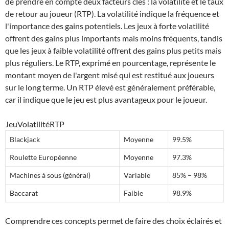
de prendre en compte deux facteurs clés : la volatilité et le taux
de retour au joueur (RTP). La volatilité indique la fréquence et
l'importance des gains potentiels. Les jeux à forte volatilité
offrent des gains plus importants mais moins fréquents, tandis
que les jeux à faible volatilité offrent des gains plus petits mais
plus réguliers. Le RTP, exprimé en pourcentage, représente le
montant moyen de l'argent misé qui est restitué aux joueurs
sur le long terme. Un RTP élevé est généralement préférable,
car il indique que le jeu est plus avantageux pour le joueur.
JeuVolatilitéRTP
Blackjack
Moyenne
99.5%
Roulette Européenne
Moyenne
97.3%
Machines à sous (général)
Variable
85% – 98%
Baccarat
Faible
98.9%
Comprendre ces concepts permet de faire des choix éclairés et