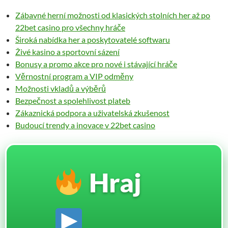
Zábavné herní možnosti od klasických stolních her až po
22bet casino pro všechny hráče
Široká nabídka her a poskytovatelé softwaru
Živé kasino a sportovní sázení
Bonusy a promo akce pro nové i stávající hráče
Věrnostní program a VIP odměny
Možnosti vkladů a výběrů
Bezpečnost a spolehlivost plateb
Zákaznická podpora a uživatelská zkušenost
Budoucí trendy a inovace v 22bet casino
Hraj