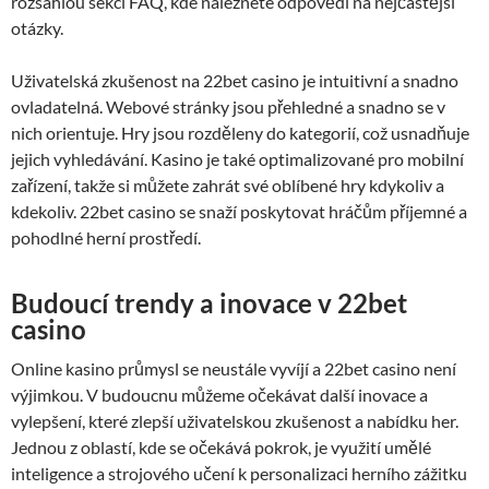
rozsáhlou sekci FAQ, kde naleznete odpovědi na nejčastější
otázky.
Uživatelská zkušenost na 22bet casino je intuitivní a snadno
ovladatelná. Webové stránky jsou přehledné a snadno se v
nich orientuje. Hry jsou rozděleny do kategorií, což usnadňuje
jejich vyhledávání. Kasino je také optimalizované pro mobilní
zařízení, takže si můžete zahrát své oblíbené hry kdykoliv a
kdekoliv. 22bet casino se snaží poskytovat hráčům příjemné a
pohodlné herní prostředí.
Budoucí trendy a inovace v 22bet
casino
Online kasino průmysl se neustále vyvíjí a 22bet casino není
výjimkou. V budoucnu můžeme očekávat další inovace a
vylepšení, které zlepší uživatelskou zkušenost a nabídku her.
Jednou z oblastí, kde se očekává pokrok, je využití umělé
inteligence a strojového učení k personalizaci herního zážitku