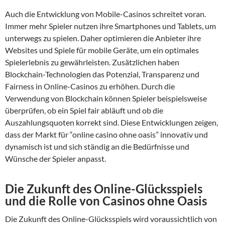
Auch die Entwicklung von Mobile-Casinos schreitet voran.
Immer mehr Spieler nutzen ihre Smartphones und Tablets, um
unterwegs zu spielen. Daher optimieren die Anbieter ihre
Websites und Spiele für mobile Geräte, um ein optimales
Spielerlebnis zu gewährleisten. Zusätzlichen haben
Blockchain-Technologien das Potenzial, Transparenz und
Fairness in Online-Casinos zu erhöhen. Durch die
Verwendung von Blockchain können Spieler beispielsweise
überprüfen, ob ein Spiel fair abläuft und ob die
Auszahlungsquoten korrekt sind. Diese Entwicklungen zeigen,
dass der Markt für “online casino ohne oasis” innovativ und
dynamisch ist und sich ständig an die Bedürfnisse und
Wünsche der Spieler anpasst.
Die Zukunft des Online-Glücksspiels
und die Rolle von Casinos ohne Oasis
Die Zukunft des Online-Glücksspiels wird voraussichtlich von