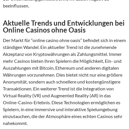
beeinflussen.
Aktuelle Trends und Entwicklungen bei
Online Casinos ohne Oasis
Der Markt für “online casino ohne oasis” befindet sich in einem
ständigen Wandel. Ein aktueller Trend ist die zunehmende
Akzeptanz von Kryptowährungen als Zahlungsmittel. Immer
mehr Casinos bieten ihren Spielern die Möglichkeit, Ein- und
Auszahlungen mit Bitcoin, Ethereum und anderen digitalen
Währungen vorzunehmen. Dies bietet nicht nur eine größere
Anonymität, sondern auch schnellere und kostengünstigere
Transaktionen. Ein weiterer Trend ist die Integration von
Virtual Reality (VR) und Augmented Reality (AR) in das
Online-Casino-Erlebnis. Diese Technologien ermöglichen es
Spielern, in eine immersive und interaktive Spielumgebung
einzutauchen, die der Atmosphäre eines echten Casinos sehr
nahekommt.