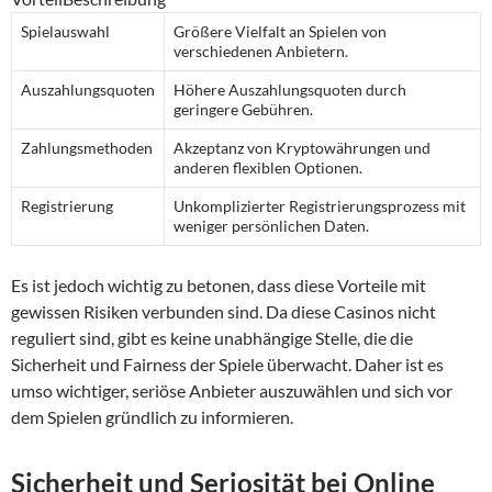
Spielauswahl
Größere Vielfalt an Spielen von
verschiedenen Anbietern.
Auszahlungsquoten
Höhere Auszahlungsquoten durch
geringere Gebühren.
Zahlungsmethoden
Akzeptanz von Kryptowährungen und
anderen flexiblen Optionen.
Registrierung
Unkomplizierter Registrierungsprozess mit
weniger persönlichen Daten.
Es ist jedoch wichtig zu betonen, dass diese Vorteile mit
gewissen Risiken verbunden sind. Da diese Casinos nicht
reguliert sind, gibt es keine unabhängige Stelle, die die
Sicherheit und Fairness der Spiele überwacht. Daher ist es
umso wichtiger, seriöse Anbieter auszuwählen und sich vor
dem Spielen gründlich zu informieren.
Sicherheit und Seriosität bei Online