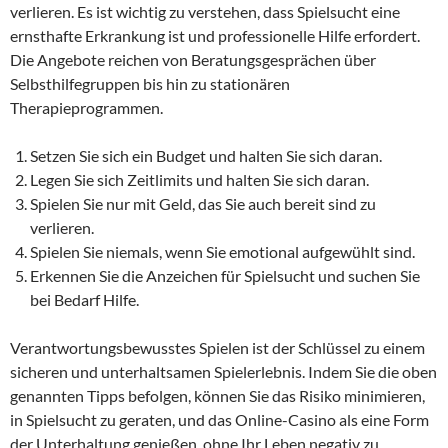
verlieren. Es ist wichtig zu verstehen, dass Spielsucht eine
ernsthafte Erkrankung ist und professionelle Hilfe erfordert.
Die Angebote reichen von Beratungsgesprächen über
Selbsthilfegruppen bis hin zu stationären
Therapieprogrammen.
Setzen Sie sich ein Budget und halten Sie sich daran.
Legen Sie sich Zeitlimits und halten Sie sich daran.
Spielen Sie nur mit Geld, das Sie auch bereit sind zu
verlieren.
Spielen Sie niemals, wenn Sie emotional aufgewühlt sind.
Erkennen Sie die Anzeichen für Spielsucht und suchen Sie
bei Bedarf Hilfe.
Verantwortungsbewusstes Spielen ist der Schlüssel zu einem
sicheren und unterhaltsamen Spielerlebnis. Indem Sie die oben
genannten Tipps befolgen, können Sie das Risiko minimieren,
in Spielsucht zu geraten, und das Online-Casino als eine Form
der Unterhaltung genießen, ohne Ihr Leben negativ zu