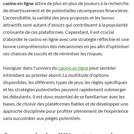
casino en ligne
attire de plus en plus de joueurs à la recherche
de divertissement et de potentielles récompenses financières.
L'accessibilité, la variété des jeux proposés et les bonus
attractifs sont autant d'atouts qui contribuent à la popularité
croissante de ces plateformes. Cependant, il est crucial
d'aborder le casino en ligne avec une stratégie réfléchie et une
bonne compréhension des mécanismes en jeu afin d'optimiser
ses chances de succès et de minimiser les risques.
Naviguer dans l'univers du
casino en ligne
peut sembler
intimidant au premier abord. La multitude d'options
disponibles, les différents types de jeux, les règles spécifiques
et les stratégies potentielles peuvent rapidement submerger
les débutants. Il est donc essentiel de se familiariser avec les
bases, de choisir des plateformes fiables et de développer une
approche disciplinée pour profiter pleinement de l'expérience
sans succomber aux pièges potentiels.