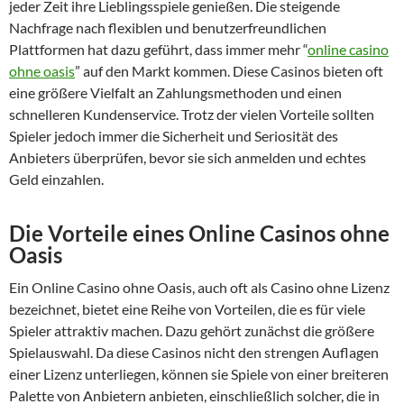
jeder Zeit ihre Lieblingsspiele genießen. Die steigende
Nachfrage nach flexiblen und benutzerfreundlichen
Plattformen hat dazu geführt, dass immer mehr “
online casino
ohne oasis
” auf den Markt kommen. Diese Casinos bieten oft
eine größere Vielfalt an Zahlungsmethoden und einen
schnelleren Kundenservice. Trotz der vielen Vorteile sollten
Spieler jedoch immer die Sicherheit und Seriosität des
Anbieters überprüfen, bevor sie sich anmelden und echtes
Geld einzahlen.
Die Vorteile eines Online Casinos ohne
Oasis
Ein Online Casino ohne Oasis, auch oft als Casino ohne Lizenz
bezeichnet, bietet eine Reihe von Vorteilen, die es für viele
Spieler attraktiv machen. Dazu gehört zunächst die größere
Spielauswahl. Da diese Casinos nicht den strengen Auflagen
einer Lizenz unterliegen, können sie Spiele von einer breiteren
Palette von Anbietern anbieten, einschließlich solcher, die in